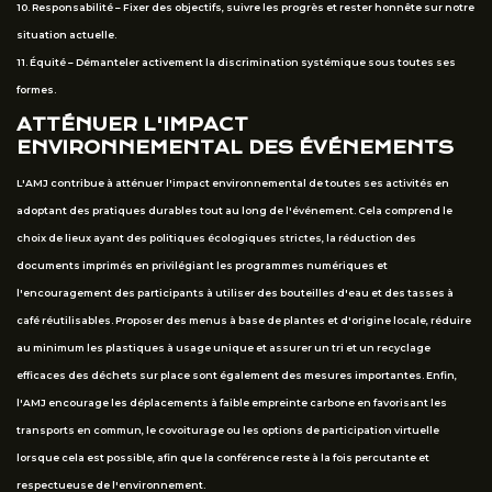
10. Responsabilité – Fixer des objectifs, suivre les progrès et rester honnête sur notre
situation actuelle.
11. Équité – Démanteler activement la discrimination systémique sous toutes ses
formes.
ATTÉNUER L'IMPACT
ENVIRONNEMENTAL DES ÉVÉNEMENTS
L'AMJ contribue à atténuer l'impact environnemental de toutes ses activités en
adoptant des pratiques durables tout au long de l'événement. Cela comprend le
choix de lieux ayant des politiques écologiques strictes, la réduction des
documents imprimés en privilégiant les programmes numériques et
l'encouragement des participants à utiliser des bouteilles d'eau et des tasses à
café réutilisables. Proposer des menus à base de plantes et d'origine locale, réduire
au minimum les plastiques à usage unique et assurer un tri et un recyclage
efficaces des déchets sur place sont également des mesures importantes. Enfin,
l'AMJ encourage les déplacements à faible empreinte carbone en favorisant les
transports en commun, le covoiturage ou les options de participation virtuelle
lorsque cela est possible, afin que la conférence reste à la fois percutante et
respectueuse de l'environnement.