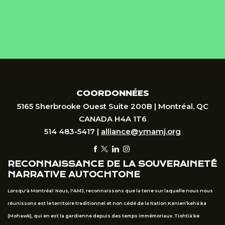
COORDONNÉES
5165 Sherbrooke Ouest Suite 200B | Montréal, QC
CANADA H4A 1T6
514 483-5417 |
alliance@ymamj.org
RECONNAISSANCE DE LA SOUVERAINETÉ
NARRATIVE AUTOCHTONE
Lorsqu'à Montréal: Nous, l'AMJ, reconnaissons que la terre sur laquelle nous nous
réunissons est le territoire traditionnel et non cédé de la Nation Kanien’kehá:ka
(Mohawk), qui en est la gardienne depuis des temps immémoriaux. Tiohtià:ke