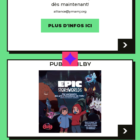
dès maintenant!
alliance@ymamj.org
PLUS D'INFOS ICI
-
PUB - GUILBY
-