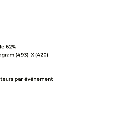
 de 62%
agram (493), X (420)
siteurs par événement