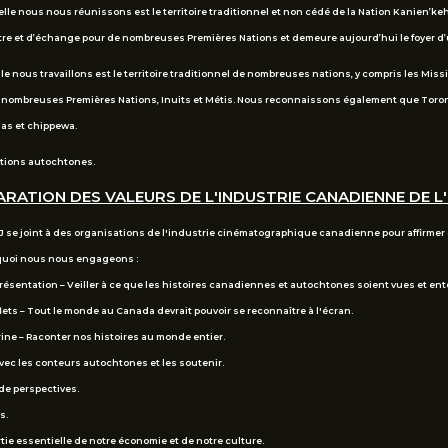
elle nous nous réunissons est le territoire traditionnel et non cédé de la Nation Kanien’k
ontre et d’échange pour de nombreuses Premières Nations et demeure aujourd’hui le foyer
le nous travaillons est le territoire traditionnel de nombreuses nations, y compris les Mis
e nombreuses Premières Nations, Inuits et Métis. Nous reconnaissons également que Toronto
gas et chippewa.
ations autochtones.
RATION DES VALEURS DE L'INDUSTRIE CANADIENNE DE L
 se joint à des organisations de l'industrie cinématographique canadienne pour affirmer c
quoi nous nous engageons :
présentation – Veiller à ce que les histoires canadiennes et autochtones soient vues et en
flets – Tout le monde au Canada devrait pouvoir se reconnaître à l'écran.
trine – Raconter nos histoires au monde entier.
vec les conteurs autochtones et les soutenir.
 de perspectives.
s.
tie essentielle de notre économie et de notre culture.