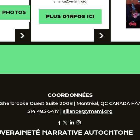
alliance@ymamj.org
S PHOTOS
PLUS D'INFOS ICI
-
-
COORDONNÉES
 Sherbrooke Ouest Suite 200B | Montréal, QC CANADA H4
514 483-5417 |
alliance@ymamj.org
UVERAINETÉ NARRATIVE AUTOCHTONE