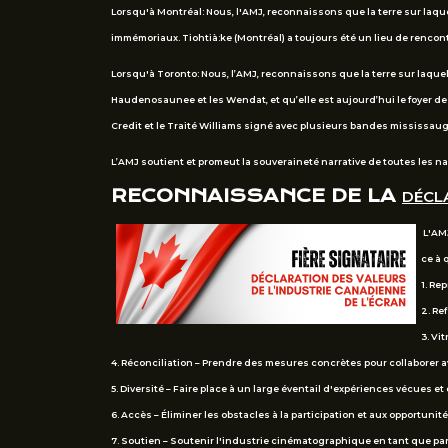
Lorsqu'à Montréal: Nous, l'AMJ, reconnaissons que la terre sur laqu
immémoriaux. Tiohtià:ke (Montréal) a toujours été un lieu de renc
Lorsqu'à Toronto: Nous, l’AMJ, reconnaissons que la terre sur laquel
Haudenosaunee et les Wendat, et qu’elle est aujourd’hui le foyer d
Credit et le Traité Williams signé avec plusieurs bandes mississau
L’AMJ soutient et promeut la souveraineté narrative de toutes les n
RECONNAISSANCE DE LA
DÉCLA
L'AMJ
ce à 
1. Re
2. Re
3. Vi
4. Réconciliation – Prendre des mesures concrètes pour collaborer a
5. Diversité – Faire place à un large éventail d'expériences vécues et
6. Accès – Éliminer les obstacles à la participation et aux opportunité
7. Soutien – Soutenir l'industrie cinématographique en tant que par