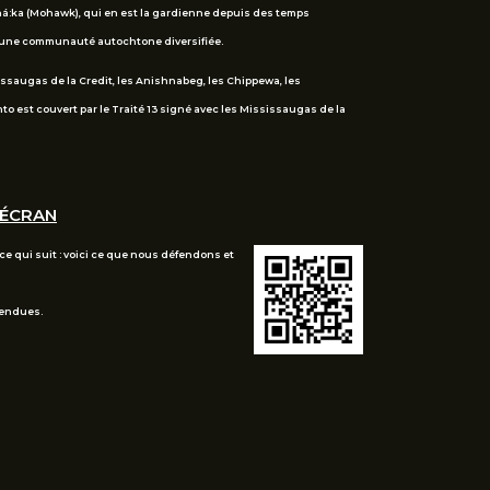
ehá:ka (Mohawk), qui en est la gardienne depuis des temps
 d’une communauté autochtone diversifiée.
sissaugas de la Credit, les Anishnabeg, les Chippewa, les
 est couvert par le Traité 13 signé avec les Mississaugas de la
'ÉCRAN
e qui suit : voici ce que nous défendons et
tendues.