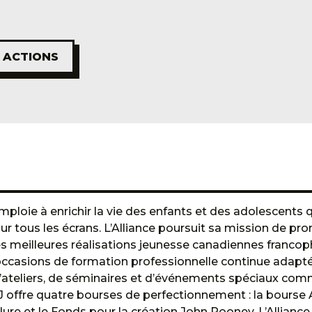
ACTIONS
mploie à enrichir la vie des enfants et des adolescents
sur tous les écrans. L’Alliance poursuit sa mission de p
s meilleures réalisations jeunesse canadiennes franco
es occasions de formation professionnelle continue adapt
d’ateliers, de séminaires et d’événements spéciaux co
J offre quatre bourses de perfectionnement : la bourse
re et le Fonds pour la création John Rooney. L’Allian