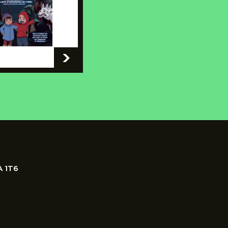
-
A 1T6