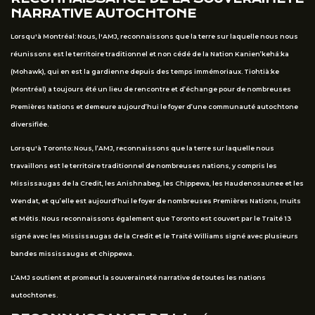
NARRATIVE AUTOCHTONE
Lorsqu'à Montréal: Nous, l'AMJ, reconnaissons que la terre sur laquelle nous nous
réunissons est le territoire traditionnel et non cédé de la Nation Kanien’kehá:ka
(Mohawk), qui en est la gardienne depuis des temps immémoriaux. Tiohtià:ke
(Montréal) a toujours été un lieu de rencontre et d’échange pour de nombreuses
Premières Nations et demeure aujourd’hui le foyer d’une communauté autochtone
diversifiée.
Lorsqu'à Toronto: Nous, l’AMJ, reconnaissons que la terre sur laquelle nous
travaillons est le territoire traditionnel de nombreuses nations, y compris les
Mississaugas de la Credit, les Anishnabeg, les Chippewa, les Haudenosaunee et les
Wendat, et qu’elle est aujourd’hui le foyer de nombreuses Premières Nations, Inuits
et Métis. Nous reconnaissons également que Toronto est couvert par le Traité 13
signé avec les Mississaugas de la Credit et le Traité Williams signé avec plusieurs
bandes mississaugas et chippewa.
L’AMJ soutient et promeut la souveraineté narrative de toutes les nations
autochtones.