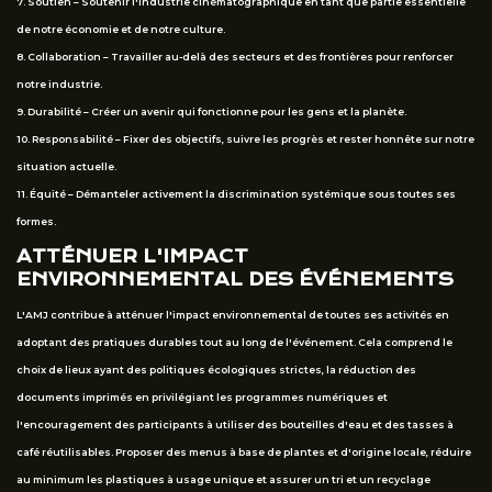
7. Soutien – Soutenir l'industrie cinématographique en tant que partie essentielle
de notre économie et de notre culture.
8. Collaboration – Travailler au-delà des secteurs et des frontières pour renforcer
notre industrie.
9. Durabilité – Créer un avenir qui fonctionne pour les gens et la planète.
10. Responsabilité – Fixer des objectifs, suivre les progrès et rester honnête sur notre
situation actuelle.
11. Équité – Démanteler activement la discrimination systémique sous toutes ses
formes.
ATTÉNUER L'IMPACT
ENVIRONNEMENTAL DES ÉVÉNEMENTS
L'AMJ contribue à atténuer l'impact environnemental de toutes ses activités en
adoptant des pratiques durables tout au long de l'événement. Cela comprend le
choix de lieux ayant des politiques écologiques strictes, la réduction des
documents imprimés en privilégiant les programmes numériques et
l'encouragement des participants à utiliser des bouteilles d'eau et des tasses à
café réutilisables. Proposer des menus à base de plantes et d'origine locale, réduire
au minimum les plastiques à usage unique et assurer un tri et un recyclage