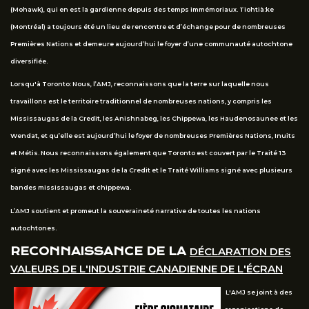
(Mohawk), qui en est la gardienne depuis des temps immémoriaux. Tiohtià:ke
(Montréal) a toujours été un lieu de rencontre et d’échange pour de nombreuses
Premières Nations et demeure aujourd’hui le foyer d’une communauté autochtone
diversifiée.
Lorsqu'à Toronto: Nous, l’AMJ, reconnaissons que la terre sur laquelle nous
travaillons est le territoire traditionnel de nombreuses nations, y compris les
Mississaugas de la Credit, les Anishnabeg, les Chippewa, les Haudenosaunee et les
Wendat, et qu’elle est aujourd’hui le foyer de nombreuses Premières Nations, Inuits
et Métis. Nous reconnaissons également que Toronto est couvert par le Traité 13
signé avec les Mississaugas de la Credit et le Traité Williams signé avec plusieurs
bandes mississaugas et chippewa.
L’AMJ soutient et promeut la souveraineté narrative de toutes les nations
autochtones.
RECONNAISSANCE DE LA
DÉCLARATION DES
VALEURS DE L'INDUSTRIE CANADIENNE DE L'ÉCRAN
L'AMJ se joint à des