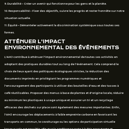
9. Durabilité – Créer un avenir qui fonctionne pour les gens et la planète.
10. Responsabilité – Fixer des objectifs, suivre les progrès et rester honnête sur notre
situation actuelle.
11. Équité – Démanteler activement la discrimination systémique sous toutes ses
formes.
ATTÉNUER L'IMPACT
ENVIRONNEMENTAL DES ÉVÉNEMENTS
L'AMJ contribue à atténuer l'impact environnemental de toutes ses activités en
adoptant des pratiques durables tout au long de l'événement. Cela comprend le
choix de lieux ayant des politiques écologiques strictes, la réduction des
documents imprimés en privilégiant les programmes numériques et
l'encouragement des participants à utiliser des bouteilles d'eau et des tasses à
café réutilisables. Proposer des menus à base de plantes et d'origine locale, réduire
au minimum les plastiques à usage unique et assurer un tri et un recyclage
efficaces des déchets sur place sont également des mesures importantes. Enfin,
l'AMJ encourage les déplacements à faible empreinte carbone en favorisant les
transports en commun, le covoiturage ou les options de participation virtuelle
lorsque cela est possible, afin que la conférence reste à la fois percutante et