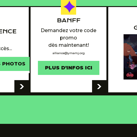
BANFF
Demandez votre code
ENCE
promo
6
dès maintenant!
cès...
alliance@ymamj.org
S PHOTOS
PLUS D'INFOS ICI
-
-