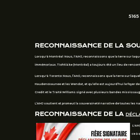
5165
RECONNAISSANCE DE LA SO
Lorsqu'à Montréal: Nous, l'AMJ, reconnaissons que la terre sur laqu
immémoriaux. Tiohtià:ke (Montréal) a toujours été un lieu de renc
Lorsqu'à Toronto: Nous, l’AMJ, reconnaissons que la terre sur laquel
Haudenosaunee et les Wendat, et qu’elle est aujourd’hui le foyer d
Credit et le Traité Williams signé avec plusieurs bandes mississau
L’AMJ soutient et promeut la souveraineté narrative de toutes les n
RECONNAISSANCE DE LA
DÉCLA
L'AMJ
ce à 