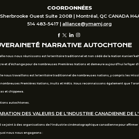
COORDONNÉES
 Sherbrooke Ouest Suite 200B | Montréal, QC CANADA H4
514 483-5417 |
alliance@ymamj.org
UVERAINETÉ NARRATIVE AUTOCHTONE
elle nous nous réunissons est le territoire traditionnel et non cédé de la Nation Kanien’k
ontre et d’échange pour de nombreuses Premières Nations et demeure aujourd’hui le foyer
le nous travaillons est le territoire traditionnel de nombreuses nations, y compris les Mis
e nombreuses Premières Nations, Inuits et Métis. Nous reconnaissons également que Toronto
gas et chippewa.
ations autochtones.
RATION DES VALEURS DE L'INDUSTRIE CANADIENNE DE L
 se joint à des organisations de l'industrie cinématographique canadienne pour affirmer c
quoi nous nous engageons :