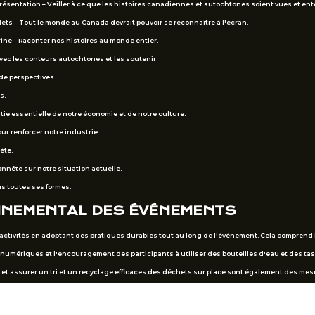
présentation – Veiller à ce que les histoires canadiennes et autochtones soient vues et en
flets – Tout le monde au Canada devrait pouvoir se reconnaître à l'écran.
trine – Raconter nos histoires au monde entier.
vec les conteurs autochtones et les soutenir.
 de perspectives.
s.
tie essentielle de notre économie et de notre culture.
our renforcer notre industrie.
ète.
honnête sur notre situation actuelle.
us toutes ses formes.
NNEMENTAL DES ÉVÉNEMENTS
ctivités en adoptant des pratiques durables tout au long de l'événement. Cela comprend le
mériques et l'encouragement des participants à utiliser des bouteilles d'eau et des tass
 et assurer un tri et un recyclage efficaces des déchets sur place sont également des mes
rage ou les options de participation virtuelle lorsque cela est possible, afin que la confé