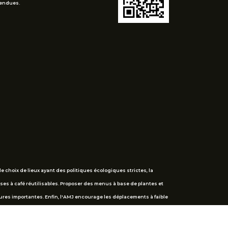
tendues.
 choix de lieux ayant des politiques écologiques strictes, la
es à café réutilisables. Proposer des menus à base de plantes et
ures importantes. Enfin, l'AMJ encourage les déplacements à faible
rence reste à la fois percutante et respectueuse de l'environnement.