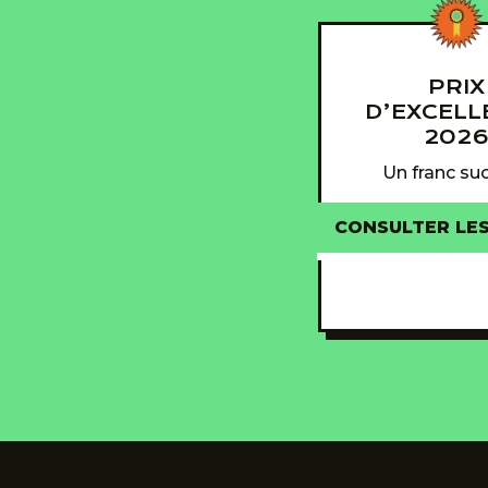
PRIX
D’EXCELL
202
Un franc suc
CONSULTER LE