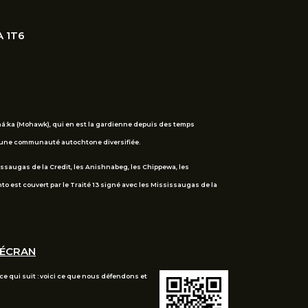
A 1T6
ehá:ka (Mohawk), qui en est la gardienne depuis des temps
 d’une communauté autochtone diversifiée.
sissaugas de la Credit, les Anishnabeg, les Chippewa, les
 est couvert par le Traité 13 signé avec les Mississaugas de la
'ÉCRAN
e qui suit : voici ce que nous défendons et