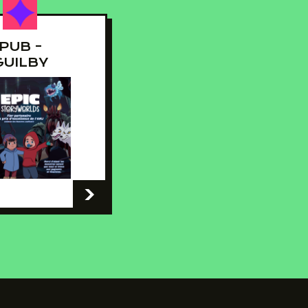
PUB -
GUILBY
-