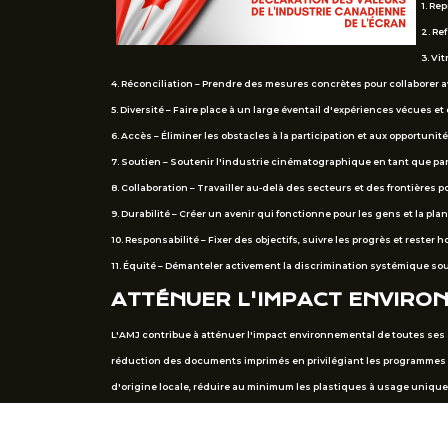
1. Re
2. Re
3. Vi
4. Réconciliation – Prendre des mesures concrètes pour collaborer a
5. Diversité – Faire place à un large éventail d'expériences vécues et
6. Accès – Éliminer les obstacles à la participation et aux opportunité
7. Soutien – Soutenir l'industrie cinématographique en tant que par
8. Collaboration – Travailler au-delà des secteurs et des frontières p
9. Durabilité – Créer un avenir qui fonctionne pour les gens et la plan
10. Responsabilité – Fixer des objectifs, suivre les progrès et rester 
11. Équité – Démanteler activement la discrimination systémique so
ATTÉNUER L'IMPACT ENVIRO
L'AMJ contribue à atténuer l'impact environnemental de toutes ses a
réduction des documents imprimés en privilégiant les programmes nu
d'origine locale, réduire au minimum les plastiques à usage unique
empreinte carbone en favorisant les transports en commun, le covoitu