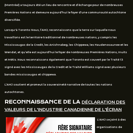
(Montréal) a toujours été un lieu de rencontre et d’échange pour de nombreuses
Premières Nations et demeure aujourd’hui le foyer d’une communauté autochtone
diversifiée.
Lorsqu'à Toronto: Nous, l’AMJ, reconnaissons que la terre sur laquelle nous
travaillons est le territoire traditionnel de nombreuses nations, y compris les
Mississaugas de la Credit, les Anishnabeg, les Chippewa, les Haudenosaunee et les
Wendat, et qu’elle est aujourd’hui le foyer de nombreuses Premières Nations, Inuits
et Métis. Nous reconnaissons également que Toronto est couvert par le Traité 13
signé avec les Mississaugas de la Credit et le Traité Williams signé avec plusieurs
bandes mississaugas et chippewa.
L’AMJ soutient et promeut la souveraineté narrative de toutes les nations
autochtones.
RECONNAISSANCE DE LA
DÉCLARATION DES
VALEURS DE L'INDUSTRIE CANADIENNE DE L'ÉCRAN
L'AMJ se joint à des
organisations de