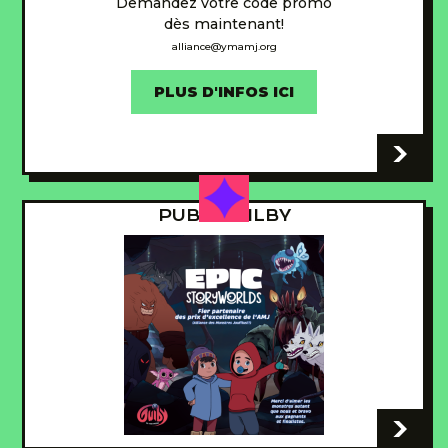
Demandez votre code promo
dès maintenant!
alliance@ymamj.org
PLUS D'INFOS ICI
-
PUB - GUILBY
-