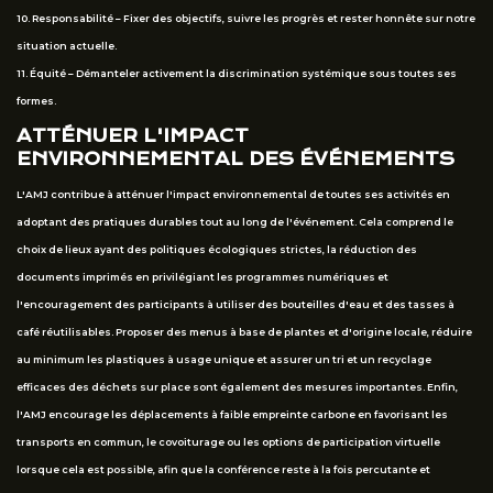
10. Responsabilité – Fixer des objectifs, suivre les progrès et rester honnête sur notre
situation actuelle.
11. Équité – Démanteler activement la discrimination systémique sous toutes ses
formes.
ATTÉNUER L'IMPACT
ENVIRONNEMENTAL DES ÉVÉNEMENTS
L'AMJ contribue à atténuer l'impact environnemental de toutes ses activités en
adoptant des pratiques durables tout au long de l'événement. Cela comprend le
choix de lieux ayant des politiques écologiques strictes, la réduction des
documents imprimés en privilégiant les programmes numériques et
l'encouragement des participants à utiliser des bouteilles d'eau et des tasses à
café réutilisables. Proposer des menus à base de plantes et d'origine locale, réduire
au minimum les plastiques à usage unique et assurer un tri et un recyclage
efficaces des déchets sur place sont également des mesures importantes. Enfin,
l'AMJ encourage les déplacements à faible empreinte carbone en favorisant les
transports en commun, le covoiturage ou les options de participation virtuelle
lorsque cela est possible, afin que la conférence reste à la fois percutante et