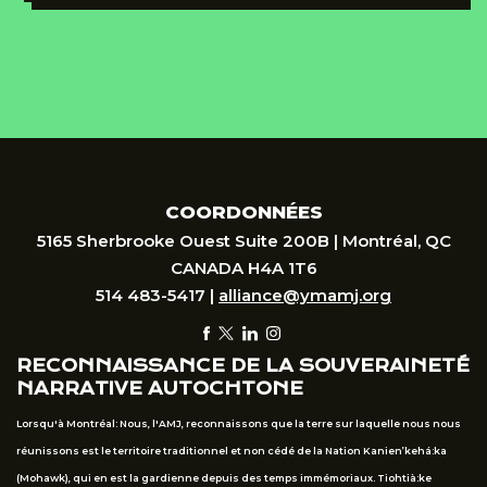
COORDONNÉES
5165 Sherbrooke Ouest Suite 200B | Montréal, QC
CANADA H4A 1T6
514 483-5417 |
alliance@ymamj.org
RECONNAISSANCE DE LA SOUVERAINETÉ
NARRATIVE AUTOCHTONE
Lorsqu'à Montréal: Nous, l'AMJ, reconnaissons que la terre sur laquelle nous nous
réunissons est le territoire traditionnel et non cédé de la Nation Kanien’kehá:ka
(Mohawk), qui en est la gardienne depuis des temps immémoriaux. Tiohtià:ke