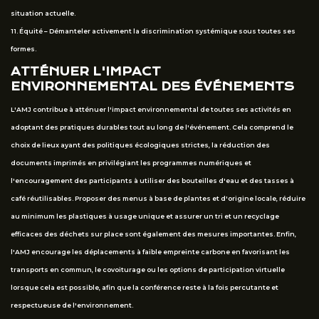
situation actuelle.
11. Équité – Démanteler activement la discrimination systémique sous toutes ses
formes.
ATTÉNUER L'IMPACT
ENVIRONNEMENTAL DES ÉVÉNEMENTS
L'AMJ contribue à atténuer l'impact environnemental de toutes ses activités en
adoptant des pratiques durables tout au long de l'événement. Cela comprend le
choix de lieux ayant des politiques écologiques strictes, la réduction des
documents imprimés en privilégiant les programmes numériques et
l'encouragement des participants à utiliser des bouteilles d'eau et des tasses à
café réutilisables. Proposer des menus à base de plantes et d'origine locale, réduire
au minimum les plastiques à usage unique et assurer un tri et un recyclage
efficaces des déchets sur place sont également des mesures importantes. Enfin,
l'AMJ encourage les déplacements à faible empreinte carbone en favorisant les
transports en commun, le covoiturage ou les options de participation virtuelle
lorsque cela est possible, afin que la conférence reste à la fois percutante et
respectueuse de l'environnement.