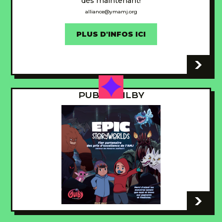
dès maintenant!
alliance@ymamj.org
PLUS D'INFOS ICI
-
PUB - GUILBY
-