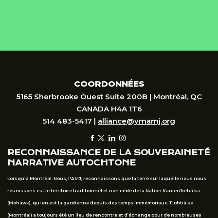
COORDONNÉES
5165 Sherbrooke Ouest Suite 200B | Montréal, QC
CANADA H4A 1T6
514 483-5417 |
alliance@ymamj.org
RECONNAISSANCE DE LA SOUVERAINETÉ
NARRATIVE AUTOCHTONE
Lorsqu'à Montréal: Nous, l'AMJ, reconnaissons que la terre sur laquelle nous nous
réunissons est le territoire traditionnel et non cédé de la Nation Kanien’kehá:ka
(Mohawk), qui en est la gardienne depuis des temps immémoriaux. Tiohtià:ke
(Montréal) a toujours été un lieu de rencontre et d’échange pour de nombreuses