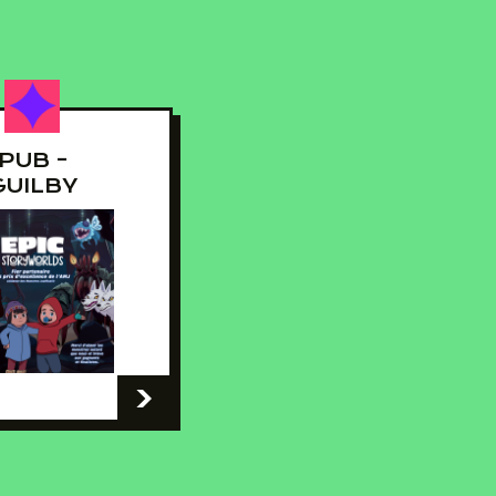
PUB -
GUILBY
-