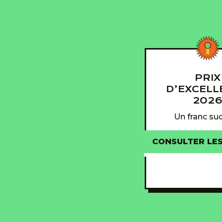
PRIX
D’EXCELL
202
Un franc suc
CONSULTER LE