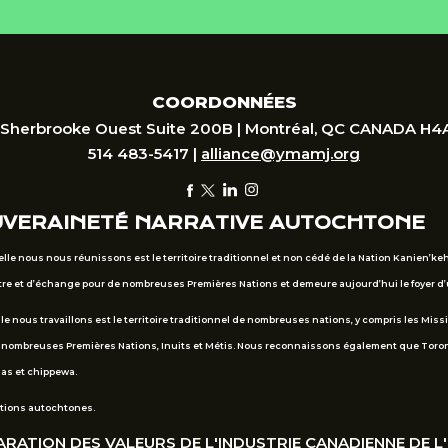
COORDONNÉES
 Sherbrooke Ouest Suite 200B | Montréal, QC CANADA H4
514 483-5417 |
alliance@ymamj.org
UVERAINETÉ NARRATIVE AUTOCHTONE
elle nous nous réunissons est le territoire traditionnel et non cédé de la Nation Kanien’k
ontre et d’échange pour de nombreuses Premières Nations et demeure aujourd’hui le foyer
le nous travaillons est le territoire traditionnel de nombreuses nations, y compris les Mis
e nombreuses Premières Nations, Inuits et Métis. Nous reconnaissons également que Toronto
gas et chippewa.
ations autochtones.
RATION DES VALEURS DE L'INDUSTRIE CANADIENNE DE L