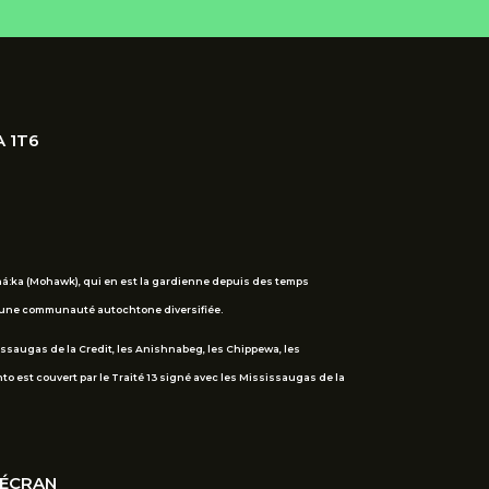
A 1T6
ehá:ka (Mohawk), qui en est la gardienne depuis des temps
 d’une communauté autochtone diversifiée.
sissaugas de la Credit, les Anishnabeg, les Chippewa, les
 est couvert par le Traité 13 signé avec les Mississaugas de la
'ÉCRAN