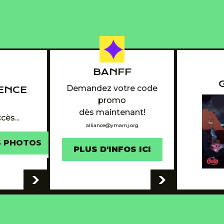
BANFF
Demandez votre code
ENCE
promo
6
dès maintenant!
cès...
alliance@ymamj.org
S PHOTOS
PLUS D'INFOS ICI
-
-