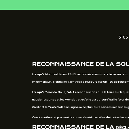
5165
RECONNAISSANCE DE LA SO
Lorsqu'à Montréal: Nous, l'AMJ, reconnaissons que la terre sur laqu
immémoriaux. Tiohtià:ke (Montréal) a toujours été un lieu de renc
Lorsqu'à Toronto: Nous, l’AMJ, reconnaissons que la terre sur laquel
Haudenosaunee et les Wendat, et qu’elle est aujourd’hui le foyer d
Credit et le Traité Williams signé avec plusieurs bandes mississau
L’AMJ soutient et promeut la souveraineté narrative de toutes les n
RECONNAISSANCE DE LA
DÉCLA