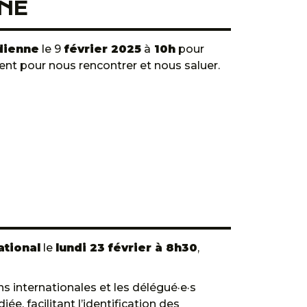
NE
dienne
le 9
février 2025
à
10h
pour
nt pour nous rencontrer et nous saluer.
ational
le
lundi 23 février à 8h30
,
s internationales et les délégué·e·s
e, facilitant l’identification des