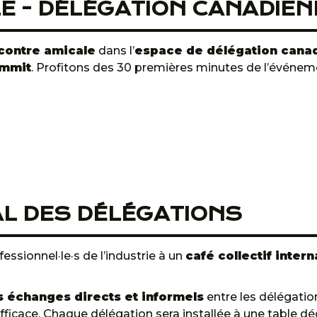
E - DÉLÉGATION CANADIEN
contre amicale
dans l’
espace de délégation cana
ummit
. Profitons des 30 premières minutes de l’événeme
AL DES DÉLÉGATIONS
essionnel·le·s de l’industrie à un
café collectif intern
es échanges directs et informels
entre les délégation
icace. Chaque délégation sera installée à une table dédié