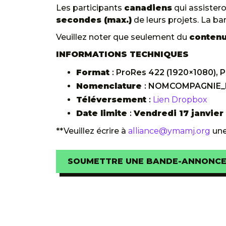
Les participants
canadiens
qui assister
secondes (max.)
de leurs projets. La b
Veuillez noter que seulement du
contenu
INFORMATIONS TECHNIQUES
Format
: ProRes 422 (1920×1080), P
Nomenclature
: NOMCOMPAGNIE_
Téléversement
:
Lien Dropbox
Date limite
:
Vendredi 17 janvie
**Veuillez écrire à
alliance@ymamj.org
une
SOUMETTRE UNE BANDE-ANNONC