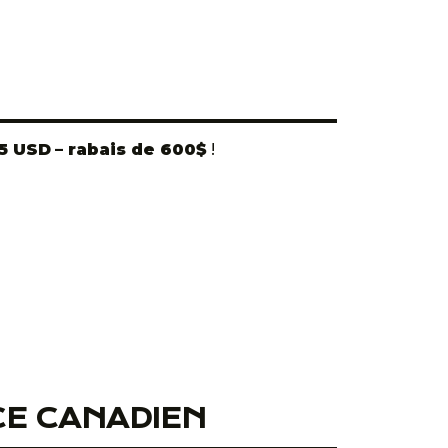
95 USD
– rabais de 600$
!
CE CANADIEN