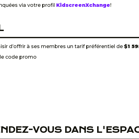
quées via votre profil
KidscreenXchange
!
L
aisir d’offrir à ses membres un tarif préférentiel de
$1 5
 le code promo
ENDEZ-VOUS DANS L'ESPA