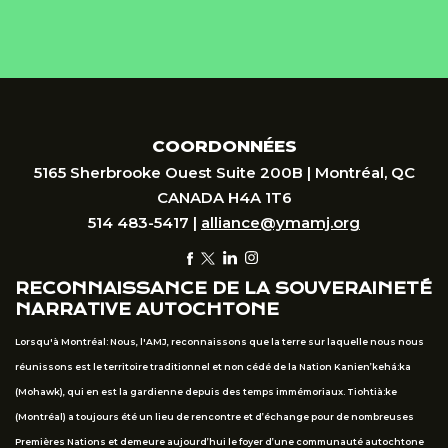
COORDONNÉES
5165 Sherbrooke Ouest Suite 200B | Montréal, QC
CANADA H4A 1T6
514 483-5417 |
alliance@ymamj.org
RECONNAISSANCE DE LA SOUVERAINETÉ
NARRATIVE AUTOCHTONE
Lorsqu'à Montréal: Nous, l'AMJ, reconnaissons que la terre sur laquelle nous nous
réunissons est le territoire traditionnel et non cédé de la Nation Kanien’kehá:ka
(Mohawk), qui en est la gardienne depuis des temps immémoriaux. Tiohtià:ke
(Montréal) a toujours été un lieu de rencontre et d’échange pour de nombreuses
Premières Nations et demeure aujourd’hui le foyer d’une communauté autochtone